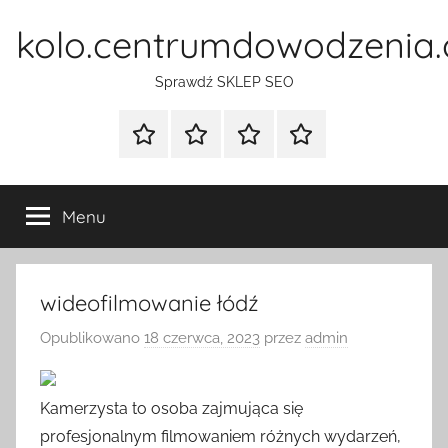
Przejdź
kolo.centrumdowodzenia.
do
treści
Sprawdź SKLEP SEO
Strona
Pozycjonowanie
SKLEP
BLOG
główna
Stron
SEO
Menu
wideofilmowanie łódź
Opublikowano
18 czerwca, 2023
przez
admin
Kamerzysta to osoba zajmująca się
profesjonalnym filmowaniem różnych wydarzeń,