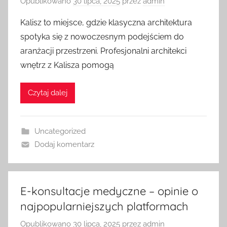
Opublikowano
30 lipca, 2025
przez
admin
Kalisz to miejsce, gdzie klasyczna architektura
spotyka się z nowoczesnym podejściem do
aranżacji przestrzeni. Profesjonalni architekci
wnętrz z Kalisza pomogą
Czytaj dalej
Uncategorized
Dodaj komentarz
E-konsultacje medyczne – opinie o
najpopularniejszych platformach
Opublikowano
30 lipca, 2025
przez
admin