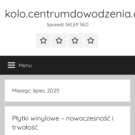
Przejdź
kolo.centrumdowodzenia.
do
treści
Sprawdź SKLEP SEO
Strona
Pozycjonowanie
SKLEP
BLOG
główna
Stron
SEO
Menu
Miesiąc:
lipiec 2025
Płytki winylowe – nowoczesność i
trwałość