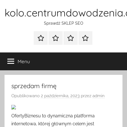
Przejdź
kolo.centrumdowodzenia.
do
treści
Sprawdź SKLEP SEO
Strona
Pozycjonowanie
SKLEP
BLOG
główna
Stron
SEO
Menu
sprzedam firmę
Opublikowano
2 października, 2023
przez
admin
OfertyBiznesu to dynamiczna platforma
internetowa, której głównym celem jest