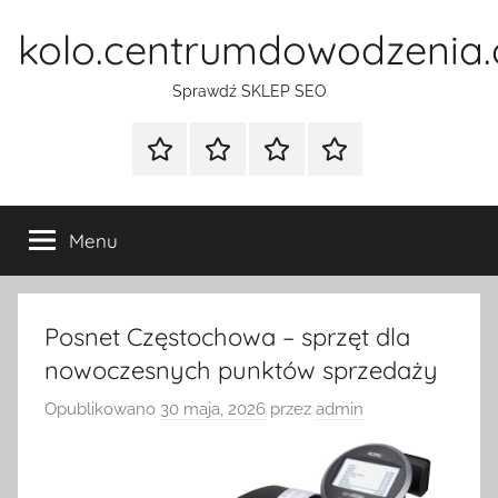
Przejdź
kolo.centrumdowodzenia.
do
treści
Sprawdź SKLEP SEO
Strona
Pozycjonowanie
SKLEP
BLOG
główna
Stron
SEO
Menu
Posnet Częstochowa – sprzęt dla
nowoczesnych punktów sprzedaży
Opublikowano
30 maja, 2026
przez
admin