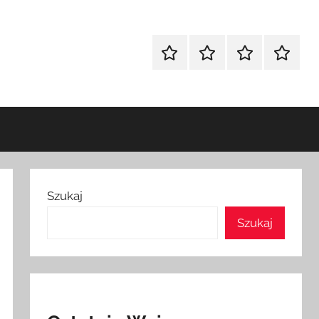
Strona
Pozycjonowanie
SKLEP
BLOG
główna
Stron
SEO
Szukaj
Szukaj