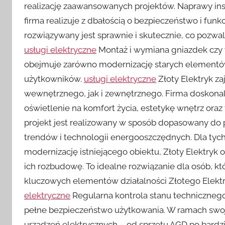
realizację zaawansowanych projektów. Naprawy inst
firma realizuje z dbałością o bezpieczeństwo i fu
rozwiązywany jest sprawnie i skutecznie, co pozw
usługi elektryczne
Montaż i wymiana gniazdek czy w
obejmuje zarówno modernizację starych elementów,
użytkowników.
usługi elektryczne
Złoty Elektryk za
wewnętrznego, jak i zewnętrznego. Firma doskona
oświetlenie na komfort życia, estetykę wnętrz ora
projekt jest realizowany w sposób dopasowany do
trendów i technologii energooszczędnych. Dla ty
modernizację istniejącego obiektu, Złoty Elektryk 
ich rozbudowę. To idealne rozwiązanie dla osób, k
kluczowych elementów działalności Złotego Elektry
elektryczne
Regularna kontrola stanu technicznego
pełne bezpieczeństwo użytkowania. W ramach swoje
urządzeń elektrycznych – od sprzętu AGD po bard