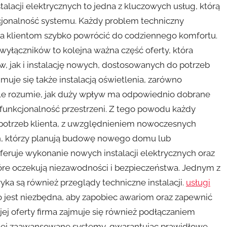
alacji elektrycznych to jedna z kluczowych usług, którą
nkcjonalność systemu. Każdy problem techniczny
ala klientom szybko powrócić do codziennego komfortu.
yłączników to kolejna ważna część oferty, która
 jak i instalację nowych, dostosowanych do potrzeb
jmuje się także instalacją oświetlenia, zarówno
le rozumie, jak duży wpływ ma odpowiednio dobrane
z funkcjonalność przestrzeni. Z tego powodu każdy
 potrzeb klienta, z uwzględnieniem nowoczesnych
ch, którzy planują budowę nowego domu lub
oferuje wykonanie nowych instalacji elektrycznych oraz
tóre oczekują niezawodności i bezpieczeństwa. Jednym z
ka są również przeglądy techniczne instalacji.
usługi
 jest niezbędna, aby zapobiec awariom oraz zapewnić
j oferty firma zajmuje się również podłączaniem
ziej zaawansowane systemy, gwarantując prawidłowe