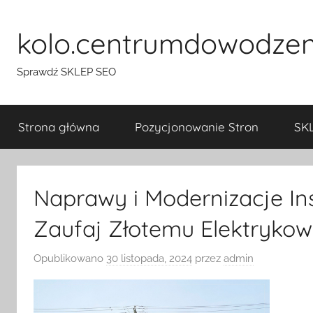
Przejdź
do
kolo.centrumdowodzen
treści
Sprawdź SKLEP SEO
Strona główna
Pozycjonowanie Stron
SK
Naprawy i Modernizacje Ins
Zaufaj Złotemu Elektrykow
Opublikowano
30 listopada, 2024
przez
admin