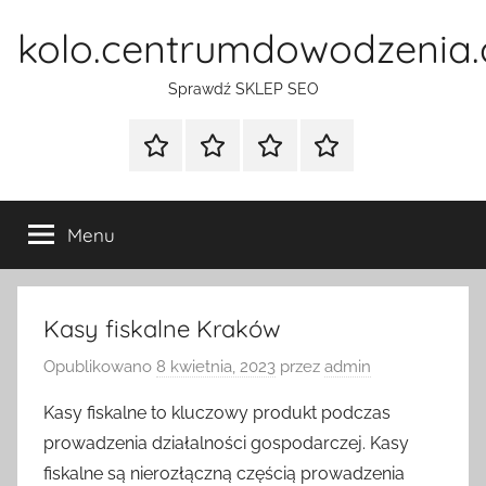
Przejdź
kolo.centrumdowodzenia.
do
treści
Sprawdź SKLEP SEO
Strona
Pozycjonowanie
SKLEP
BLOG
główna
Stron
SEO
Menu
Kasy fiskalne Kraków
Opublikowano
8 kwietnia, 2023
przez
admin
Kasy fiskalne to kluczowy produkt podczas
prowadzenia działalności gospodarczej. Kasy
fiskalne są nierozłączną częścią prowadzenia