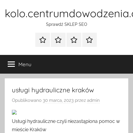
Przejdź
kolo.centrumdowodzenia.
do
treści
Sprawdź SKLEP SEO
Strona
Pozycjonowanie
SKLEP
BLOG
główna
Stron
SEO
Menu
usługi hydrauliczne kraków
Opublikowano
30 marca, 2023
przez
admin
Usługi hydrauliczne czyli niezastąpiona pomoc w
mieście Kraków