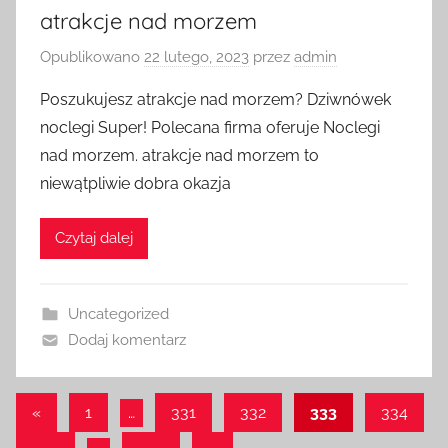
atrakcje nad morzem
Opublikowano
22 lutego, 2023
przez
admin
Poszukujesz atrakcje nad morzem? Dziwnówek
noclegi Super! Polecana firma oferuje Noclegi
nad morzem. atrakcje nad morzem to
niewątpliwie dobra okazja
Czytaj dalej
Uncategorized
Dodaj komentarz
Nawigacja
Poprzednie
«
1
…
331
332
333
334
wpisy
po