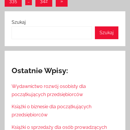
Następne
335
…
342
»
wpisach
wpisy
Szukaj
Szukaj
Ostatnie Wpisy:
Wydawnictwo rozwój osobisty dla
początkujących przedsiębiorców
Książki o biznesie dla początkujących
przedsiębiorców
Książki o sprzedaży dla osób prowadzących