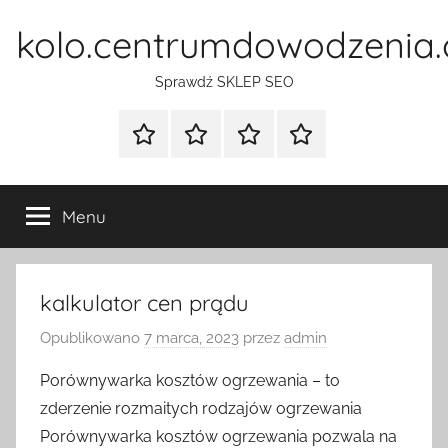
Przejdź
kolo.centrumdowodzenia.
do
treści
Sprawdź SKLEP SEO
Strona
Pozycjonowanie
SKLEP
BLOG
główna
Stron
SEO
Menu
kalkulator cen prądu
Opublikowano
7 marca, 2023
przez
admin
Porównywarka kosztów ogrzewania – to
zderzenie rozmaitych rodzajów ogrzewania
Porównywarka kosztów ogrzewania pozwala na