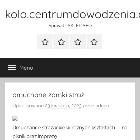
Przejdź
kolo.centrumdowodzenia.
do
treści
Sprawdź SKLEP SEO
Strona
Pozycjonowanie
SKLEP
BLOG
główna
Stron
SEO
Menu
dmuchane zamki straż
Opublikowano
23 kwietnia, 2023
przez
admin
Dmuchańce strażackie w różnych kształtach — na
piknik oraz imprezę